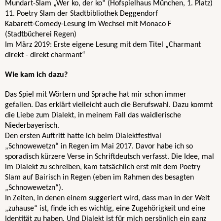
Mundart-Slam „Wer ko, der ko“ (Hofspielhaus München, 1. Platz)
11. Poetry Slam der Stadtbibliothek Deggendorf
Kabarett-Comedy-Lesung im Wechsel mit Monaco F 
(Stadtbücherei Regen)
Im März 2019: Erste eigene Lesung mit dem Titel „Charmant 
direkt - direkt charmant“
Wie kam ich dazu?
Das Spiel mit Wörtern und Sprache hat mir schon immer 
gefallen. Das erklärt vielleicht auch die Berufswahl. Dazu kommt 
die Liebe zum Dialekt, in meinem Fall das waidlerische 
Niederbayerisch. 
Den ersten Auftritt hatte ich beim Dialektfestival 
„Schnowewetzn“ in Regen im Mai 2017. Davor habe ich so 
sporadisch kürzere Verse in Schriftdeutsch verfasst. Die Idee, mal 
im Dialekt zu schreiben, kam tatsächlich erst mit dem Poetry 
Slam auf Bairisch in Regen (eben im Rahmen des besagten 
„Schnowewetzn“). 
In Zeiten, in denen einem suggeriert wird, dass man in der Welt 
„zuhause“ ist, finde ich es wichtig, eine Zugehörigkeit und eine 
Identität zu haben. Und Dialekt ist für mich persönlich ein ganz 