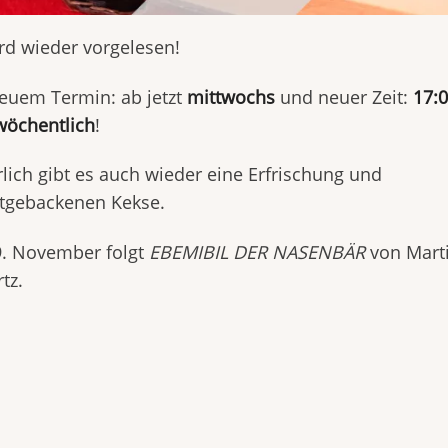
rd wieder vorgelesen!
euem Termin: ab jetzt
mittwochs
und neuer Zeit:
17:
wöchentlich
!
lich gibt es auch wieder eine Erfrischung und
stgebackenen Kekse.
9. November folgt
EBEMIBIL DER NASENBÄR
von Mart
rtz.