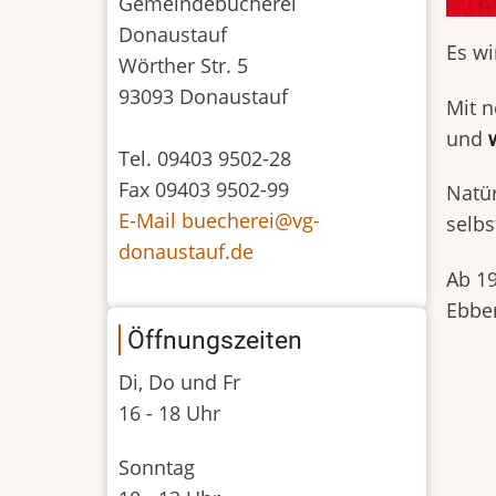
Gemeindebücherei
Donaustauf
Es wi
Wörther Str. 5
93093 Donaustauf
Mit n
und
Tel. 09403 9502-28
Fax 09403 9502-99
Natür
E-Mail buecherei@vg-
selb
donaustauf.de
Ab 1
Ebbe
Öffnungszeiten
Di, Do und Fr
16 - 18 Uhr
Sonntag