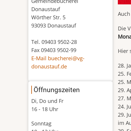
Gemeindebücherei
Donaustauf
Auch 
Wörther Str. 5
93093 Donaustauf
Die V
Mona
Tel. 09403 9502-28
Fax 09403 9502-99
Hier 
E-Mail buecherei@vg-
28. J
donaustauf.de
25. F
25. M
Öffnungszeiten
29. A
27. M
Di, Do und Fr
24. J
16 - 18 Uhr
29. Ju
im Au
Sonntag
30. 