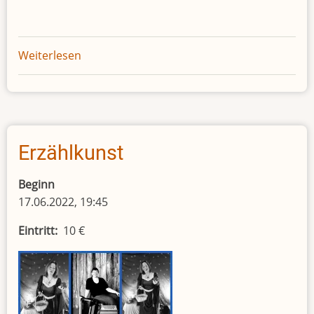
Weiterlesen
über
Club
der
Vor-
Leseratten
Erzählkunst
Beginn
17.06.2022, 19:45
Eintritt
10 €