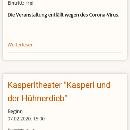
Eintritt
frei
Die Veranstaltung entfällt wegen des Corona-Virus.
Weiterlesen
über
Abgesagt:
Foxi
liest
vor:
Der
Kasperltheater "Kasperl und
Grüffelo
-
der Hühnerdieb"
Vorlesen,
Basteln
Beginn
und
07.02.2020, 15:00
Kekse