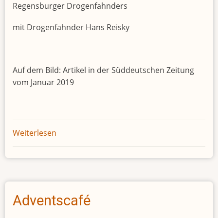
Regensburger Drogenfahnders
mit Drogenfahnder Hans Reisky
Auf dem Bild: Artikel in der Süddeutschen Zeitung
vom Januar 2019
Weiterlesen
über
Lesung
mit
Rolf
Peter
Sloet
Adventscafé