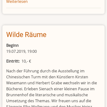
Weiterlesen
über
Kulinarisch-
literarischer
Abend:
"Buch
und
Wilde Räume
Bier"
Beginn
19.07.2019, 19:00
Eintritt
10,- €
Nach der Führung durch die Ausstellung im
Chinesischen Turm mit den Künstlern Kirsten
Wesemann und Herbert Grabe wechseln wir in die
Bücherei. Erleben Sienach einer kleinen Pause im
Brunnenhof die literarische und musikalische
Umsetzung des Themas. Wir freuen uns auf die
Sängerin Elke Wollmann und den Musiker Heinz