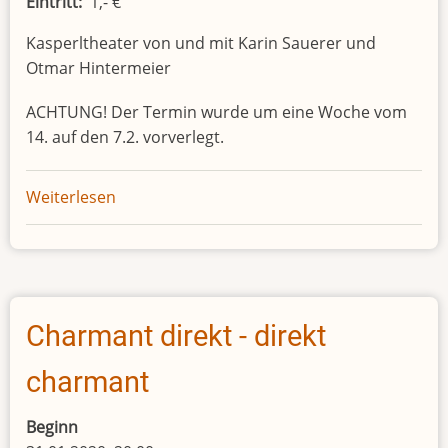
Eintritt
1,- €
Kasperltheater von und mit Karin Sauerer und
Otmar Hintermeier
ACHTUNG! Der Termin wurde um eine Woche vom
14. auf den 7.2. vorverlegt.
Weiterlesen
über
Kasperltheater
"Kasperl
und
der
Hühnerdieb"
Charmant direkt - direkt
charmant
Beginn