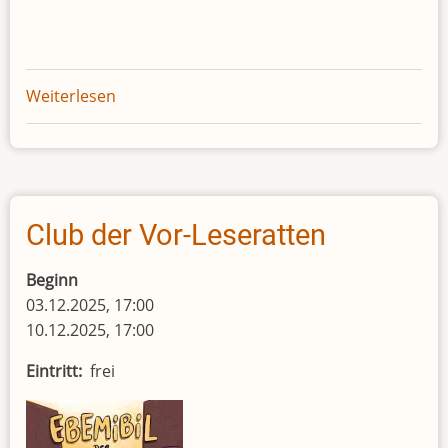
Weiterlesen
über
Club
der
Vor-
Leseratten
Club der Vor-Leseratten
Beginn
03.12.2025, 17:00
10.12.2025, 17:00
Eintritt
frei