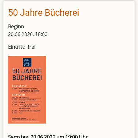
Leseratten
50 Jahre Bücherei
Beginn
20.06.2026, 18:00
Eintritt
frei
Samstag, 20.06.2026 um 19:00 Uhr