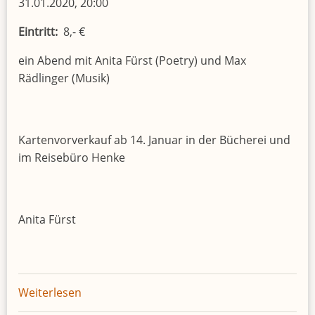
31.01.2020, 20:00
Eintritt
8,- €
ein Abend mit Anita Fürst (Poetry) und Max
Rädlinger (Musik)
Kartenvorverkauf ab 14. Januar in der Bücherei und
im Reisebüro Henke
Anita Fürst
Weiterlesen
über
Charmant