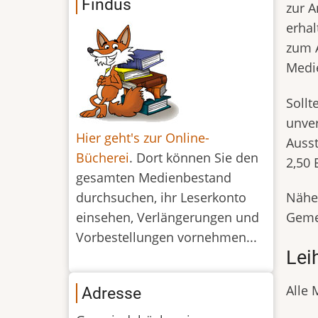
Findus
zur A
erhal
zum A
Medi
Sollt
unver
Hier geht's zur Online-
Ausst
Bücherei
. Dort können Sie den
2,50 
gesamten Medienbestand
durchsuchen, ihr Leserkonto
Näher
einsehen, Verlängerungen und
Geme
Vorbestellungen vornehmen...
Lei
Alle
Adresse