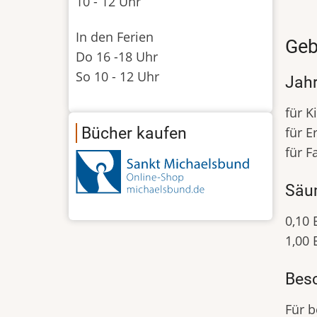
10 - 12 Uhr
In den Ferien
Geb
Do 16 -18 Uhr
So 10 - 12 Uhr
Jahr
für K
Bücher kaufen
für E
für F
Säu
0,10
1,00 
Bes
Für 