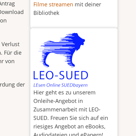
Antrag
Filme streamen
mit deiner
r Download
Bibliothek
von
 Verlust
 Für die
hr von
ordung der
Hier geht es zu unserem
Onleihe-Angebot in
Zusammenarbeit mit LEO-
SUED. Freuen Sie sich auf ein
riesiges Angebot an eBooks,
Audiodateien und ePapern!