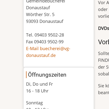
Gemeindebücherei
Vor A
Donaustauf
oder 
Wörther Str. 5
vorli
93093 Donaustauf
DVDs,
Tel. 09403 9502-28
Vor
Fax 09403 9502-99
E-Mail buecherei@vg-
Sollt
donaustauf.de
FINDU
der S
sobal
Öffnungszeiten
Di, Do und Fr
Sie k
16 - 18 Uhr
bean
Sonntag