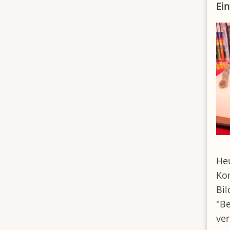
Ein
Heu
Kom
Bil
"Be
ver