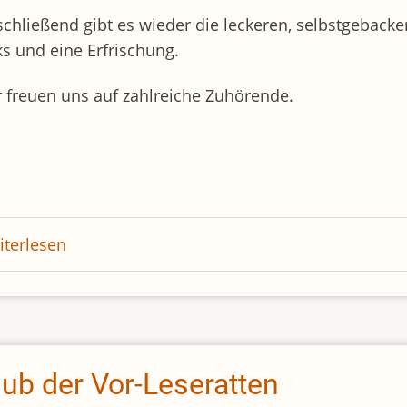
chließend gibt es wieder die leckeren, selbstgeback
s und eine Erfrischung.
 freuen uns auf zahlreiche Zuhörende.
terlesen
über
Club
der
Vorleseratten
2026
lub der Vor-Leseratten