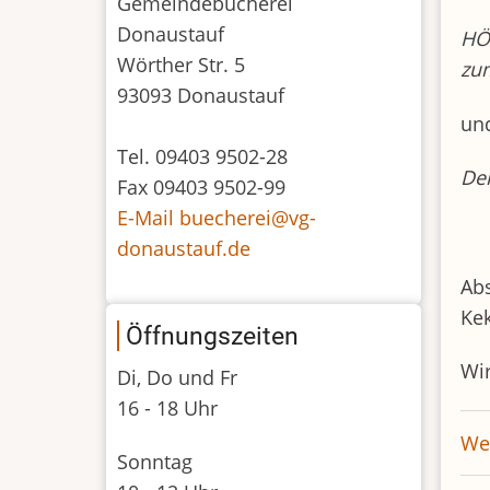
Gemeindebücherei
Donaustauf
HÖ
Wörther Str. 5
zum
93093 Donaustauf
un
Tel. 09403 9502-28
Der
Fax 09403 9502-99
E-Mail buecherei@vg-
donaustauf.de
Abs
Kek
Öffnungszeiten
Wir
Di, Do und Fr
16 - 18 Uhr
Wei
Sonntag