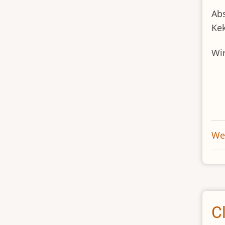
Abs
Kek
Wir
Wei
C