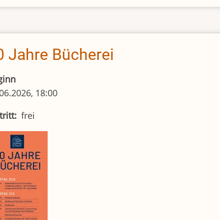
der
Vor-
Leseratten
0 Jahre Bücherei
ginn
06.2026, 18:00
tritt
frei