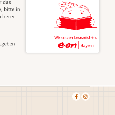
r das
 bitte in
ücherei
gegeben