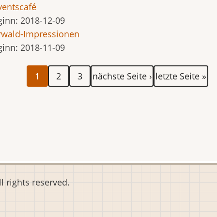
ventscafé
ginn:
2018-12-09
rwald-Impressionen
ginn:
2018-11-09
tennummerierung
Aktuelle
Seite
Seite
Nächste
Letzte
1
2
3
nächste Seite ›
letzte Seite »
Seite
Seite
Seite
 rights reserved.