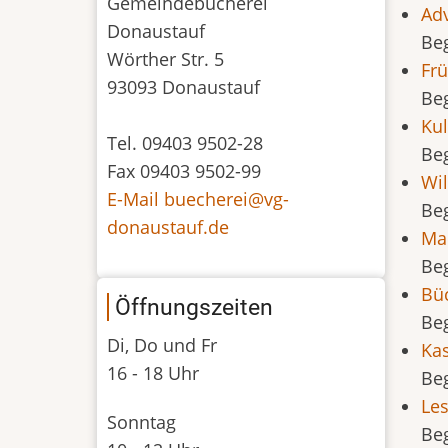
Gemeindebücherei
Ad
Donaustauf
Be
Wörther Str. 5
Fr
93093 Donaustauf
Be
Kul
Tel. 09403 9502-28
Be
Fax 09403 9502-99
Wi
E-Mail buecherei@vg-
Be
donaustauf.de
Ma
Be
Büc
Öffnungszeiten
Be
Di, Do und Fr
Kas
16 - 18 Uhr
Be
Les
Sonntag
Be