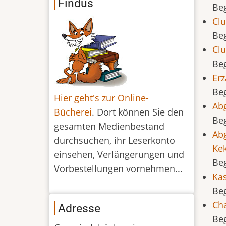
Findus
Be
Clu
Be
Clu
Be
Erz
Be
Hier geht's zur Online-
Abg
Bücherei
. Dort können Sie den
Be
gesamten Medienbestand
Abg
durchsuchen, ihr Leserkonto
Ke
einsehen, Verlängerungen und
Be
Vorbestellungen vornehmen...
Kas
Be
Cha
Adresse
Be