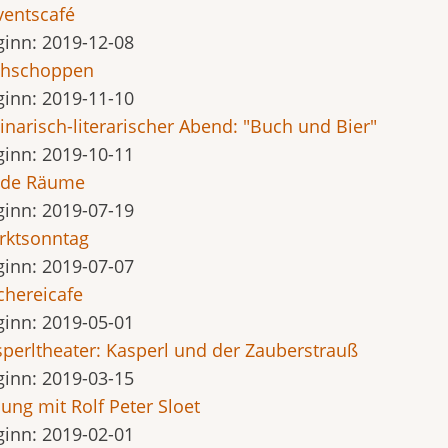
ventscafé
ginn:
2019-12-08
ühschoppen
ginn:
2019-11-10
inarisch-literarischer Abend: "Buch und Bier"
ginn:
2019-10-11
lde Räume
ginn:
2019-07-19
rktsonntag
ginn:
2019-07-07
hereicafe
ginn:
2019-05-01
perltheater: Kasperl und der Zauberstrauß
ginn:
2019-03-15
ung mit Rolf Peter Sloet
ginn:
2019-02-01