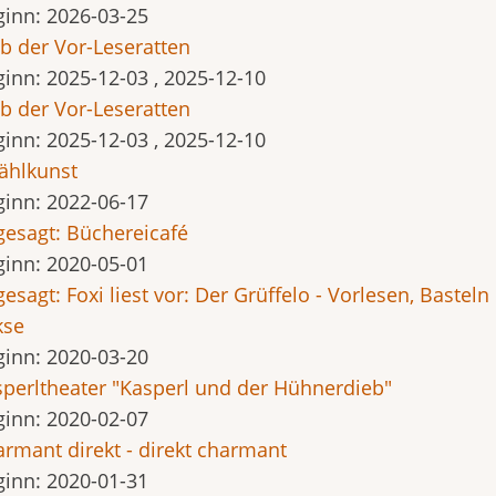
ginn:
2026-03-25
b der Vor-Leseratten
ginn:
2025-12-03
,
2025-12-10
b der Vor-Leseratten
ginn:
2025-12-03
,
2025-12-10
ählkunst
ginn:
2022-06-17
esagt: Büchereicafé
ginn:
2020-05-01
esagt: Foxi liest vor: Der Grüffelo - Vorlesen, Basteln
kse
ginn:
2020-03-20
perltheater "Kasperl und der Hühnerdieb"
ginn:
2020-02-07
rmant direkt - direkt charmant
ginn:
2020-01-31